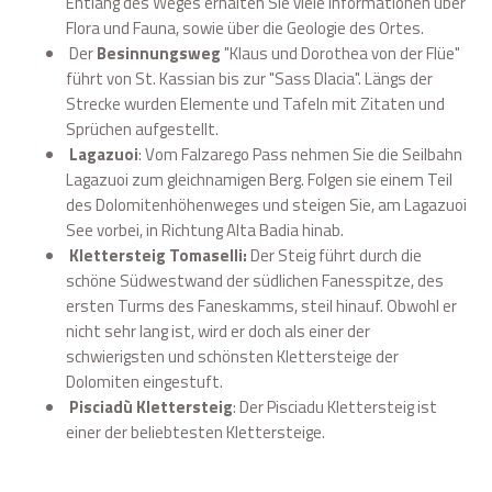
Entlang des Weges erhalten Sie viele Informationen über
Flora und Fauna, sowie über die Geologie des Ortes.
Der
Besinnungsweg
"Klaus und Dorothea von der Flüe"
führt von St. Kassian bis zur "Sass Dlacia". Längs der
Strecke wurden Elemente und Tafeln mit Zitaten und
Sprüchen aufgestellt.
Lagazuoi
: Vom Falzarego Pass nehmen Sie die Seilbahn
Lagazuoi zum gleichnamigen Berg. Folgen sie einem Teil
des Dolomitenhöhenweges und steigen Sie, am Lagazuoi
See vorbei, in Richtung Alta Badia hinab.
Klettersteig Tomaselli:
Der Steig führt durch die
schöne Südwestwand der südlichen Fanesspitze, des
ersten Turms des Faneskamms, steil hinauf. Obwohl er
nicht sehr lang ist, wird er doch als einer der
schwierigsten und schönsten Klettersteige der
Dolomiten eingestuft.
Pisciadù Klettersteig
: Der Pisciadu Klettersteig ist
einer der beliebtesten Klettersteige.