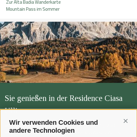
Zur Alta Badia Wanderkarte
Mountain Pass im Sommer
Sie genießen in der Residence Ciasa
Ulli
Wir verwenden Cookies und
Contin
Waschmaschinenbenutzung gegen Bezahlung (25€)
andere Technologien
Tägliche Zimmerreinigung inklusive Bettwäschewechsel