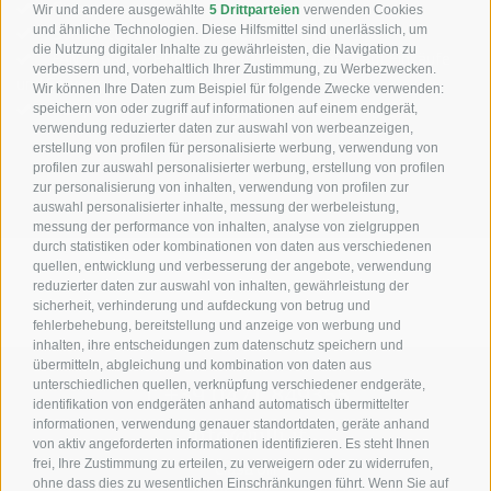
Garage
Wir und andere ausgewählte
5 Drittparteien
verwenden Cookies
Sonnenterrasse mit Stühlen und Tischen
und ähnliche Technologien. Diese Hilfsmittel sind unerlässlich, um
die Nutzung digitaler Inhalte zu gewährleisten, die Navigation zu
FANES GROUP FIDELITY CARD – 10 % Rabatt auf Einkäufe
verbessern und, vorbehaltlich Ihrer Zustimmung, zu Werbezwecken.
und Services bei unseren Partnerbetrieben
Wir können Ihre Daten zum Beispiel für folgende Zwecke verwenden:
Halbpension in der Las Vegas Lodge auf Anfrage
speichern von oder zugriff auf informationen auf einem endgerät,
verwendung reduzierter daten zur auswahl von werbeanzeigen,
erstellung von profilen für personalisierte werbung, verwendung von
profilen zur auswahl personalisierter werbung, erstellung von profilen
zur personalisierung von inhalten, verwendung von profilen zur
auswahl personalisierter inhalte, messung der werbeleistung,
messung der performance von inhalten, analyse von zielgruppen
durch statistiken oder kombinationen von daten aus verschiedenen
quellen, entwicklung und verbesserung der angebote, verwendung
reduzierter daten zur auswahl von inhalten, gewährleistung der
sicherheit, verhinderung und aufdeckung von betrug und
fehlerbehebung, bereitstellung und anzeige von werbung und
inhalten, ihre entscheidungen zum datenschutz speichern und
übermitteln, abgleichung und kombination von daten aus
unterschiedlichen quellen, verknüpfung verschiedener endgeräte,
T +39 0471 849355
identifikation von endgeräten anhand automatisch übermittelter
informationen, verwendung genauer standortdaten, geräte anhand
info@ulli.it
von aktiv angeforderten informationen identifizieren. Es steht Ihnen
frei, Ihre Zustimmung zu erteilen, zu verweigern oder zu widerrufen,
Ciasa Ulli
ohne dass dies zu wesentlichen Einschränkungen führt. Wenn Sie auf