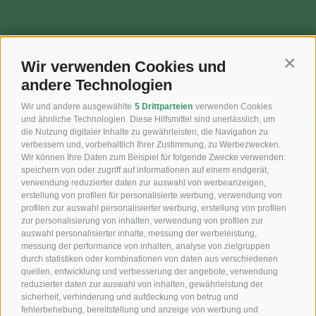
Wir verwenden Cookies und
Contin
andere Technologien
Wir und andere ausgewählte
5 Drittparteien
verwenden Cookies
und ähnliche Technologien. Diese Hilfsmittel sind unerlässlich, um
die Nutzung digitaler Inhalte zu gewährleisten, die Navigation zu
verbessern und, vorbehaltlich Ihrer Zustimmung, zu Werbezwecken.
Wir können Ihre Daten zum Beispiel für folgende Zwecke verwenden:
speichern von oder zugriff auf informationen auf einem endgerät,
verwendung reduzierter daten zur auswahl von werbeanzeigen,
erstellung von profilen für personalisierte werbung, verwendung von
profilen zur auswahl personalisierter werbung, erstellung von profilen
Skiurlaub
Alta Badia
zur personalisierung von inhalten, verwendung von profilen zur
auswahl personalisierter inhalte, messung der werbeleistung,
Verbringen Sie
Viel Raum für Erholung
messung der performance von inhalten, analyse von zielgruppen
unvergessliche
bietet die Natur in Alta
durch statistiken oder kombinationen von daten aus verschiedenen
Winterferien in Alta
Badia.
quellen, entwicklung und verbesserung der angebote, verwendung
Badia…
reduzierter daten zur auswahl von inhalten, gewährleistung der
sicherheit, verhinderung und aufdeckung von betrug und
fehlerbehebung, bereitstellung und anzeige von werbung und