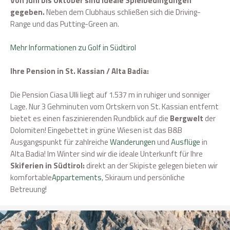
Von Juni bis Oktober sind ideale Spielbedingungen
gegeben.
Neben dem Clubhaus schließen sich die Driving-
Range und das Putting-Green an.
Mehr Informationen zu Golf in Südtirol
Ihre Pension in St. Kassian / Alta Badia:
Die Pension Ciasa Ulli liegt auf 1.537 m in ruhiger und sonniger
Lage. Nur 3 Gehminuten vom Ortskern von St. Kassian entfernt
bietet es einen faszinierenden Rundblick auf die
Bergwelt
der
Dolomiten! Eingebettet in grüne Wiesen ist das B&B
Ausgangspunkt für zahlreiche
Wanderungen
und
Ausflüge
in
Alta Badia! Im Winter sind wir die ideale Unterkunft für Ihre
Skiferien in Südtirol:
direkt an der Skipiste gelegen bieten wir
komfortable
Appartements
, Skiraum und persönliche
Betreuung!