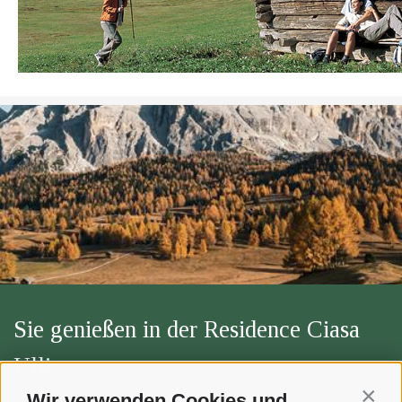
Sie genießen in der Residence Ciasa
Ulli
Wir verwenden Cookies und
Contin