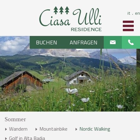
it
en
⋅
BUCHEN
ANFRAGEN
Sommer
Wandern
Mountainbike
Nordic Walking
Golf in Alta Badia