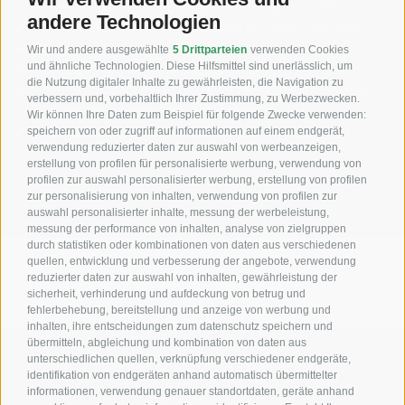
Waschmaschinenbenutzung gegen Bezahlung (25€)
andere Technologien
Tägliche Zimmerreinigung inklusive Bettwäschewechsel
Garage
Wir und andere ausgewählte
5 Drittparteien
verwenden Cookies
Sonnenterrasse mit Stühlen und Tischen
und ähnliche Technologien. Diese Hilfsmittel sind unerlässlich, um
die Nutzung digitaler Inhalte zu gewährleisten, die Navigation zu
FANES GROUP FIDELITY CARD – 10 % Rabatt auf Einkäufe
verbessern und, vorbehaltlich Ihrer Zustimmung, zu Werbezwecken.
und Services bei unseren Partnerbetrieben
Wir können Ihre Daten zum Beispiel für folgende Zwecke verwenden:
Halbpension in der Las Vegas Lodge auf Anfrage
speichern von oder zugriff auf informationen auf einem endgerät,
verwendung reduzierter daten zur auswahl von werbeanzeigen,
erstellung von profilen für personalisierte werbung, verwendung von
profilen zur auswahl personalisierter werbung, erstellung von profilen
zur personalisierung von inhalten, verwendung von profilen zur
auswahl personalisierter inhalte, messung der werbeleistung,
messung der performance von inhalten, analyse von zielgruppen
durch statistiken oder kombinationen von daten aus verschiedenen
quellen, entwicklung und verbesserung der angebote, verwendung
reduzierter daten zur auswahl von inhalten, gewährleistung der
sicherheit, verhinderung und aufdeckung von betrug und
fehlerbehebung, bereitstellung und anzeige von werbung und
inhalten, ihre entscheidungen zum datenschutz speichern und
übermitteln, abgleichung und kombination von daten aus
unterschiedlichen quellen, verknüpfung verschiedener endgeräte,
T +39 0471 849355
identifikation von endgeräten anhand automatisch übermittelter
informationen, verwendung genauer standortdaten, geräte anhand
info@ulli.it