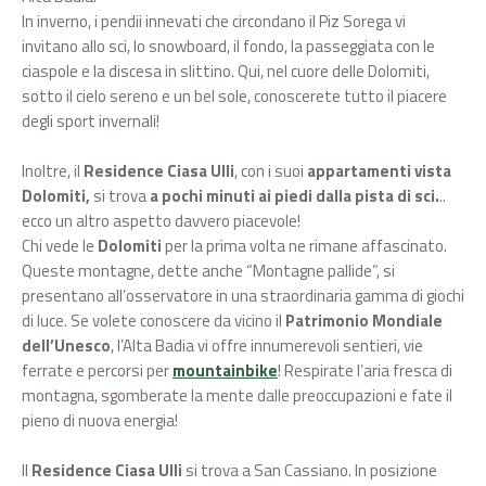
In inverno, i pendii innevati che circondano il Piz Sorega vi
invitano allo sci, lo snowboard, il fondo, la passeggiata con le
ciaspole e la discesa in slittino. Qui, nel cuore delle Dolomiti,
sotto il cielo sereno e un bel sole, conoscerete tutto il piacere
degli sport invernali!
Inoltre, il
Residence Ciasa Ulli
, con i suoi
appartamenti vista
Dolomiti,
si trova
a pochi minuti ai piedi dalla pista di sci.
..
ecco un altro aspetto davvero piacevole!
Chi vede le
Dolomiti
per la prima volta ne rimane affascinato.
Queste montagne, dette anche “Montagne pallide”, si
presentano all’osservatore in una straordinaria gamma di giochi
di luce. Se volete conoscere da vicino il
Patrimonio Mondiale
dell’Unesco
, l’Alta Badia vi offre innumerevoli sentieri, vie
ferrate e percorsi per
mountainbike
! Respirate l’aria fresca di
montagna, sgomberate la mente dalle preoccupazioni e fate il
pieno di nuova energia!
Il
Residence Ciasa Ulli
si trova a San Cassiano. In posizione