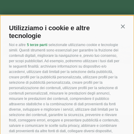
Utilizziamo i cookie e altre
Contin
tecnologie
Noi e altre
5 terze parti
selezionate utilizziamo cookie e tecnologie
simili. Questi strumenti sono essenziali per garantire la fruizione dei
contenuti digitali, migliorare la navigazione e, previo tuo consenso,
per scopi pubblicitari. Ad esempio, potremmo utilizzare i tuoi dati per
le seguenti finalità: archiviare informazioni su dispositivo e/o
accedervi, utilizzare dati limitati per la selezione della pubblicità,
Inverno
Estate
creare profili per la pubblicità personalizzata, utilizzare profili per la
selezione di pubblicità personalizzata, creare profili per la
500 km di puro
Nel cuore delle
personalizzazione dei contenuti, utilizzare profili per la selezione di
divertimento sulle
Dolomiti, l’Alta Badia vi
contenuti personalizzati, misurare le prestazioni degli annunci,
piste dell’Alta Badia…
attende!
misurare le prestazioni dei contenuti, comprendere il pubblico
attraverso statistiche o la combinazione di dati provenienti da fonti
diverse, sviluppare e migliorare i servizi, utilizzare dati limitati per la
selezione dei contenuti, garantire la sicurezza, prevenire e rilevare
frodi, correggere errori, erogare e presentare pubblicità e contenuto,
salvare e comunicare le scelte sulla privacy, abbinare e combinare
T +39 0471 849355
dati provenienti da altre fonti di dati, collegare diversi dispositivi,