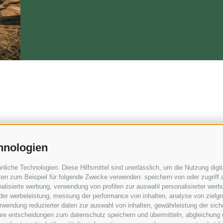
hnologien
iche Technologien. Diese Hilfsmittel sind unerlässlich, um die Nutzung digita
en zum Beispiel für folgende Zwecke verwenden: speichern von oder zugriff a
Ciasa Ulli
49355
alisierte werbung, verwendung von profilen zur auswahl personalisierter werbun
 der werbeleistung, messung der performance von inhalten, analyse von zielg
Strada Sopplà, 5 - 39036 St. Kassian Südtirol -
wendung reduzierter daten zur auswahl von inhalten, gewährleistung der sich
lli.it
Handy: +39 337457242
ihre entscheidungen zum datenschutz speichern und übermitteln, abgleichung 