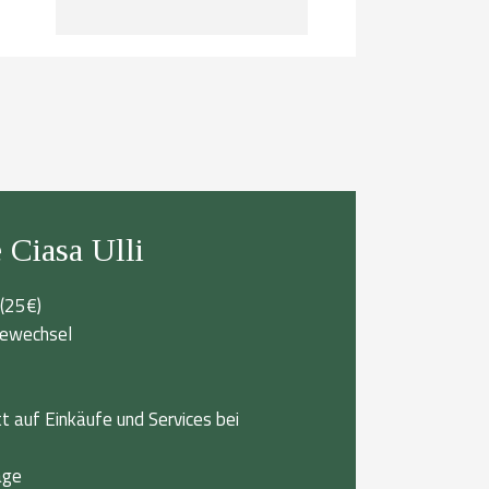
 Ciasa Ulli
(25€)
hewechsel
uf Einkäufe und Services bei
age