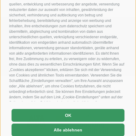
quellen, entwicklung und verbesserung der angebote, verwendung
reduzierter daten zur auswahl von inhalten, gewährleistung der
sicherheit, verhinderung und aufdeckung von betrug und
fehlerbehebung, bereitstellung und anzeige von werbung und
inhalten, ihre entscheidungen zum datenschutz speichern und
T +39 0471 849355
übermitteln, abgleichung und kombination von daten aus
unterschiedlichen quellen, verknüpfung verschiedener endgeräte,
info@ulli.it
identifikation von endgeräten anhand automatisch übermittelter
informationen, verwendung genauer standortdaten, geräte anhand
Ciasa Ulli
von aktiv angeforderten informationen identifizieren. Es steht Ihnen
Strada Sopplà, 5 - 39036 St. Kassian Südtirol - Italien
frei, Ihre Zustimmung zu erteilen, zu verweigern oder zu widerrufen,
Handy: +39 337457242
ohne dass dies zu wesentlichen Einschränkungen führt. Wenn Sie auf
„Cookies akzeptieren" klicken, erklären Sie sich mit der Verwendung
von Cookies und ähnlichen Tools einverstanden. Verwenden Sie die
Schaltfläche „Einstellungen verwalten", um Ihre Auswahl anzupassen
oder „Alle ablehnen", um ohne Cookies fortzufahren, die nicht
unbedingt erforderlich sind. Sie können Ihre Einstellungen jederzeit
ändern, indem Sie auf den Link „Cookie-Einstellungen" unten auf der
Seite oder auf das Schildsymbol unten links klicken. Ihre
Einstellungen gelten nur für das verwendete Gerät.
OK
Alle ablehnen